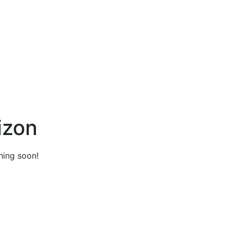
izon
hing soon!