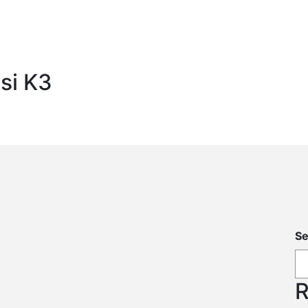
asi K3
Se
R